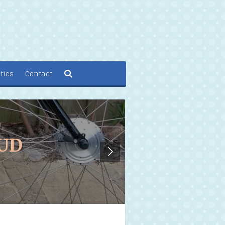
ties
Contact
UD