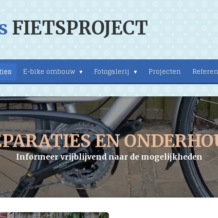
s
FIETSPROJECT
ties
E-bike ombouw
Fotogalerij
Projecten
Referen
EPARATIES EN ONDERHO
Informeer vrijblijvend naar de mogelijkheden